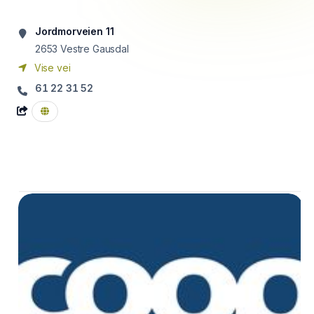
Jordmorveien 11
2653
Vestre Gausdal
Vise vei
61 22 31 52