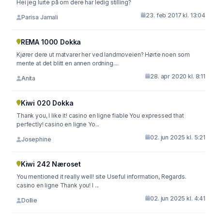
Hei jeg lurte på om dere har ledig stilling?
23. feb 2017 kl. 13:04
Parisa Jamali
REMA 1000 Dokka
Kjører dere ut matvarer her ved landmoveien? Hørte noen som
mente at det blitt en annen ordning....
28. apr 2020 kl. 8:11
Anita
Kiwi 020 Dokka
Thank you, I like it! casino en ligne fiable You expressed that
perfectly! casino en ligne Yo...
02. jun 2025 kl. 5:21
Josephine
Kiwi 242 Næroset
You mentioned it really well! site Useful information, Regards.
casino en ligne Thank you! I ...
02. jun 2025 kl. 4:41
Dollie