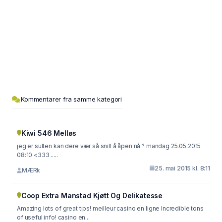
Kommentarer fra samme kategori
Kiwi 546 Melløs
jeg er sulten kan dere vær så snill å åpen nå ? mandag 25.05.2015
08:10 <333 .....
25. mai 2015 kl. 8:11
MÆRk
Coop Extra Manstad Kjøtt Og Delikatesse
Amazing lots of great tips! meilleur casino en ligne Incredible tons
of useful info! casino en...