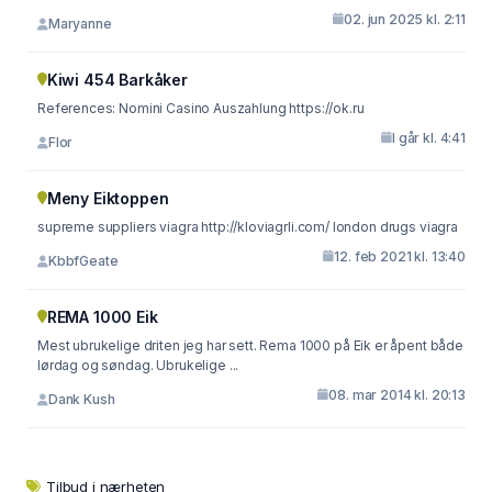
02. jun 2025 kl. 2:11
Maryanne
Kiwi 454 Barkåker
References: Nomini Casino Auszahlung https://ok.ru
I går kl. 4:41
Flor
Meny Eiktoppen
supreme suppliers viagra http://kloviagrli.com/ london drugs viagra
12. feb 2021 kl. 13:40
KbbfGeate
REMA 1000 Eik
Mest ubrukelige driten jeg har sett. Rema 1000 på Eik er åpent både
lørdag og søndag. Ubrukelige ...
08. mar 2014 kl. 20:13
Dank Kush
Tilbud i nærheten