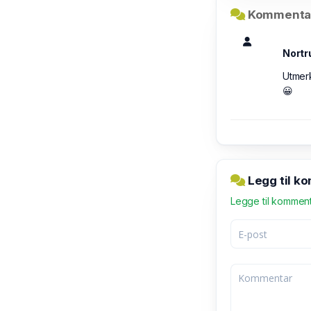
Kommentar
Nortr
Utmerk
😀
Legg til k
Legge til kommen