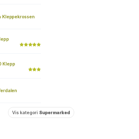
a Kleppekrossen
lepp
 Klepp
Verdalen
Vis kategori
Supermarked