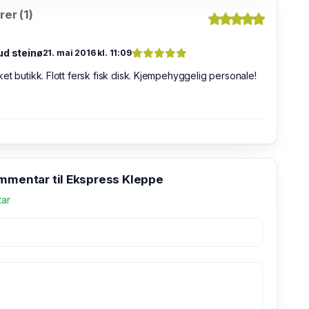
er (1)
ud steinø
21. mai 2016 kl. 11:09
et butikk. Flott fersk fisk disk. Kjempehyggelig personale!
ommentar til Ekspress Kleppe
tar