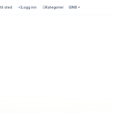
til sted
Logg inn
Kategorier
NB