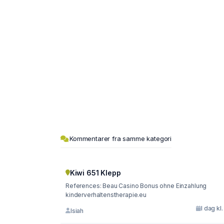
Kommentarer fra samme kategori
Kiwi 651 Klepp
References: Beau Casino Bonus ohne Einzahlung
kinderverhaltenstherapie.eu
I dag kl.
Isiah