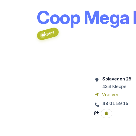
Coop Mega 
Åpent
Solavegen 25
4351
Kleppe
Vise vei
48 01 59 15