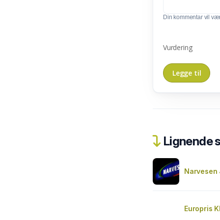
Din kommentar vil vær
Vurdering
Lignende 
Narvesen 
Europris 