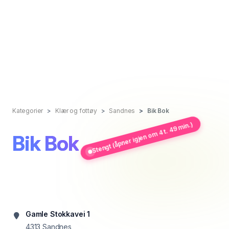
Kategorier
Klær og fottøy
Sandnes
Bik Bok
Stengt (åpner igjen om 4 t. 49 min.)
Bik Bok
Gamle Stokkavei 1
4313
Sandnes