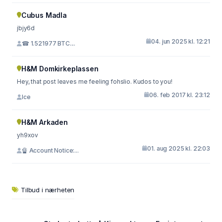
Cubus Madla
jbjy6d
04. jun 2025 kl. 12:21
☎ 1.521977 BTC....
H&M Domkirkeplassen
Hey, that post leaves me feeling fohslio. Kudos to you!
06. feb 2017 kl. 23:12
Ice
H&M Arkaden
yh9xov
01. aug 2025 kl. 22:03
🔏 Account Notice:...
Tilbud i nærheten