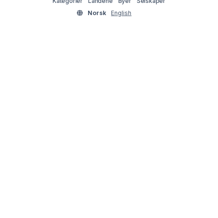
Kategorier
Landene
Byer
Selskaper
Norsk
English