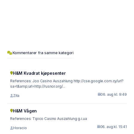
Kommentarer fra samme kategori
H&M Kvadrat kjøpesenter
References: Joo Casino Auszahlung http://cse.google.com.cy/url?
sa=t&amp;url=http://rusnor.org/...
06. aug kl. 9:49
Zita
H&M Vågen
References: Tipico Casino Auszahlung g.i.ua
06. aug kl. 15:41
Horacio