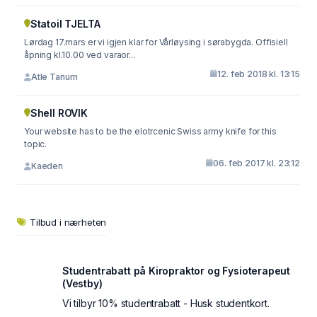
Statoil TJELTA
Lørdag 17.mars er vi igjen klar for Vårløysing i sørabygda. Offisiell
åpning kl.10.00 ved varaor...
12. feb 2018 kl. 13:15
Atle Tanum
Shell ROVIK
Your website has to be the elotrcenic Swiss army knife for this
topic.
06. feb 2017 kl. 23:12
Kaeden
Tilbud i nærheten
Studentrabatt på Kiropraktor og Fysioterapeut
(Vestby)
Vi tilbyr 10% studentrabatt - Husk studentkort.