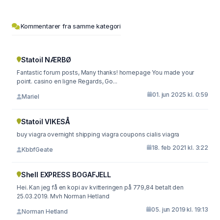
Kommentarer fra samme kategori
Statoil NÆRBØ
Fantastic forum posts, Many thanks! homepage You made your
point. casino en ligne Regards, Go...
01. jun 2025 kl. 0:59
Mariel
Statoil VIKESÅ
buy viagra overnight shipping viagra coupons cialis viagra
18. feb 2021 kl. 3:22
KbbfGeate
Shell EXPRESS BOGAFJELL
Hei. Kan jeg få en kopi av kvitteringen på 779,84 betalt den
25.03.2019. Mvh Norman Hetland
05. jun 2019 kl. 19:13
Norman Hetland